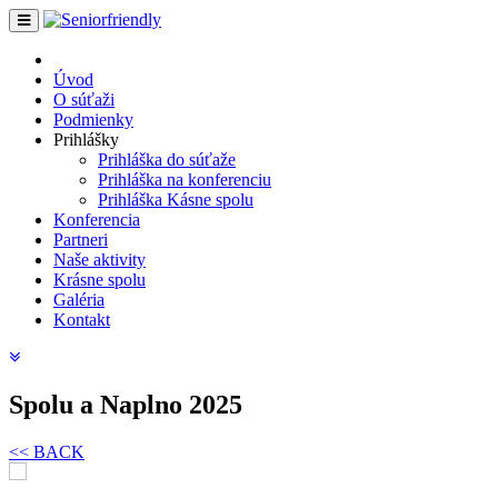
Úvod
O súťaži
Podmienky
Prihlášky
Prihláška do súťaže
Prihláška na konferenciu
Prihláška Kásne spolu
Konferencia
Partneri
Naše aktivity
Krásne spolu
Galéria
Kontakt
Spolu a Naplno 2025
<< BACK