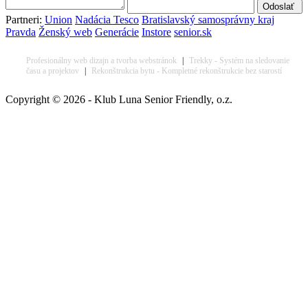
Partneri:
Union
Nadácia Tesco
Bratislavský samosprávny kraj
Pravda
Ženský web
Generácie
Instore
senior.sk
Profesionálny web dizajn a tvorba webstránok
|
Trekky - Systém na sledovanie
času a projektov
|
Rekonštrukcia bytu - Kompletné rekonštrukcie bez starostí
Copyright © 2026 - Klub Luna Senior Friendly, o.z.