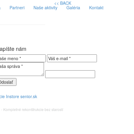
<< BACK
a
Partneri
Naše aktivity
Galéria
Kontakt
apíšte nám
cie
Instore
senior.sk
 - Kompletné rekonštrukcie bez starostí