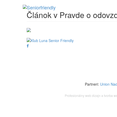
Článok v Pravde o odovz
Partneri:
Union
Nad
Profesionálny web dizajn a tvorba w