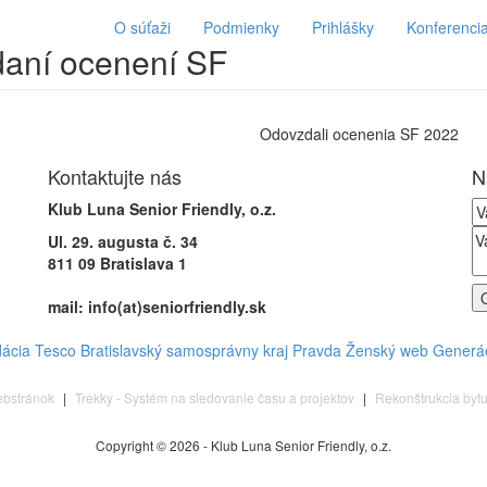
O súťaži
Podmienky
Prihlášky
Konferenci
daní ocenení SF
Odovzdali ocenenia SF 2022
Kontaktujte nás
N
Klub Luna Senior Friendly, o.z.
Ul. 29. augusta č. 34
811 09 Bratislava 1
mail: info(at)seniorfriendly.sk
ácia Tesco
Bratislavský samosprávny kraj
Pravda
Ženský web
Generá
ebstránok
|
Trekky - Systém na sledovanie času a projektov
|
Rekonštrukcia bytu
Copyright © 2026 - Klub Luna Senior Friendly, o.z.