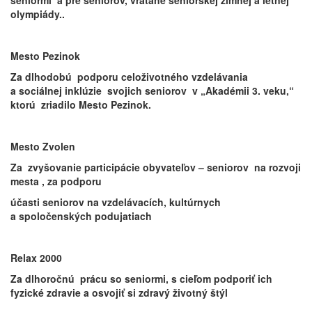
seniormi a pre seniorov, vrátane seniorskej zimnej a letnej
olympiády..
Mesto Pezinok
Za dlhodobú podporu celoživotného vzdelávania
a sociálnej inklúzie svojich seniorov v „Akadémii 3. veku,“
ktorú zriadilo Mesto Pezinok.
Mesto Zvolen
Za zvyšovanie participácie obyvateľov – seniorov na rozvoji
mesta , za podporu
účasti seniorov na vzdelávacích, kultúrnych
a spoločenských podujatiach
Relax 2000
Za dlhoročnú prácu so seniormi, s cieľom podporiť ich
fyzické zdravie a osvojiť si zdravý životný štýl