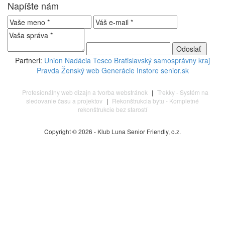
Napíšte nám
Partneri:
Union
Nadácia Tesco
Bratislavský samosprávny kraj
Pravda
Ženský web
Generácie
Instore
senior.sk
Profesionálny web dizajn a tvorba webstránok
|
Trekky - Systém na
sledovanie času a projektov
|
Rekonštrukcia bytu - Kompletné
rekonštrukcie bez starostí
Copyright © 2026 - Klub Luna Senior Friendly, o.z.