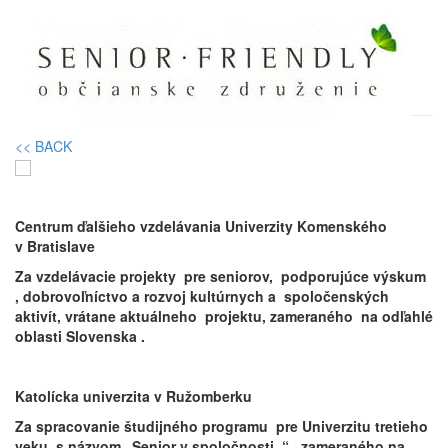
Čestné uznania Senior
Friendly 2016
<< BACK
Centrum ďalšieho vzdelávania Univerzity Komenského
v Bratislave
Za vzdelávacie projekty pre seniorov, podporujúce výskum
, dobrovoľníctvo a rozvoj kultúrnych a spoločenských
aktivít, vrátane aktuálneho projektu, zameraného na odľahlé
oblasti Slovenska .
Katolícka univerzita v Ružomberku
Za spracovanie študijného programu pre Univerzitu tretieho
veku, s názvom „Senior v spoločnosti,.“ zameraného na