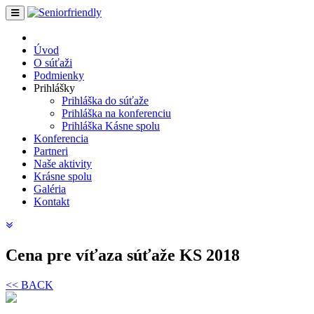
Úvod
O súťaži
Podmienky
Prihlášky
Prihláška do súťaže
Prihláška na konferenciu
Prihláška Kásne spolu
Konferencia
Partneri
Naše aktivity
Krásne spolu
Galéria
Kontakt
Cena pre víťaza súťaže KS 2018
<< BACK