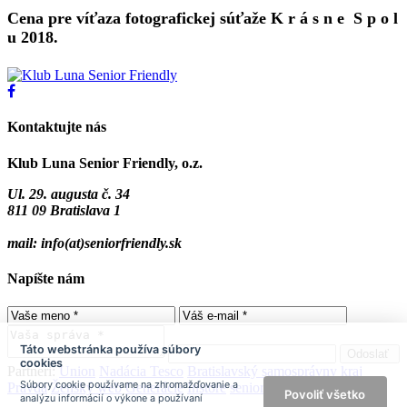
Cena pre víťaza fotografickej súťaže K r á s n e S p o l
u 2018.
Kontaktujte nás
Klub Luna Senior Friendly, o.z.
Ul. 29. augusta č. 34
811 09 Bratislava 1
mail: info(at)seniorfriendly.sk
Napíšte nám
Táto webstránka používa súbory
cookies
Partneri:
Union
Nadácia Tesco
Bratislavský samosprávny kraj
Súbory cookie používame na zhromažďovanie a
Pravda
Ženský web
Generácie
Instore
senior.sk
Povoliť všetko
analýzu informácií o výkone a používaní