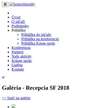
Úvod
O súťaži
Podmienky
Prihlášky
Prihláška do súťaže
Prihláška na konferenciu
Prihláška Kásne spolu
Konferencia
Partneri
Naše aktivity
Krásne spolu
Galéria
Kontakt
Galéria - Recepcia SF 2018
<< Späť na galérie