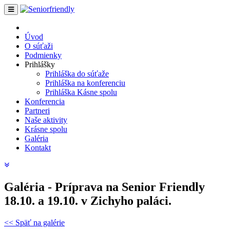
Úvod
O súťaži
Podmienky
Prihlášky
Prihláška do súťaže
Prihláška na konferenciu
Prihláška Kásne spolu
Konferencia
Partneri
Naše aktivity
Krásne spolu
Galéria
Kontakt
Galéria - Príprava na Senior Friendly
18.10. a 19.10. v Zichyho paláci.
<< Späť na galérie