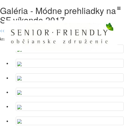
Galéria - Módne prehliadky na
SF víkende 2017
<< Späť na galérie
krátke videá sú na FB senior friendly