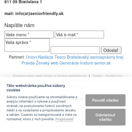
811 09 Bratislava 1
mail: info(at)seniorfriendly.sk
Napíšte nám
Partneri:
Union
Nadácia Tesco
Bratislavský samosprávny kraj
Pravda
Ženský web
Generácie
Instore
senior.sk
Profesionálny web dizajn a tvorba webstránok
|
Trekky - Systém na
sledovanie času a projektov
|
Rekonštrukcia bytu - Kompletné
rekonštrukcie bez starostí
Táto webstránka používa súbory
cookies
Súbory cookie používame na zhromažďovanie a
Copyright © 2026 - Klub Luna Senior Friendly, o.z.
Povoliť všetko
analýzu informácií o výkone a používaní
stránok, na poskytovanie funkcií sociálnych
médií a na vylepšenie a prispôsobenie obsahu
Odmietnuť
a reklám. Cookies sú kategorizované a viete sa
všetko
rozhodnúť, ktorú z nich povolíte.
Prispôsobiť